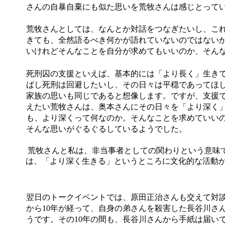
さんの自暴自棄にも似た思いを荒牧さんは感じとって
荒牧さんとしては、なんとか対話をつなぎたいし、こ
きても、全然語るべき何かが語れていないのではない
いけれどそんなことを自分が求めてもいいのか、そん
死刑囚の支援といえば、基本的には「より長く」生き
ばし死刑は回避したいし、その日々は平穏であってほ
家族の思いも同じであると想像します。ですが、支援
えたい荒牧さんは、奥本さんにその日々を「より深く
も、より深くって何なのか。そんなことを求めていい
そんな思いがぐるぐるしているようでした。
荒牧さんと私は、非当事者としての関わりという意味
は、「より深く生きる」というところに文化的な活動
翌日のトークイベントでは、原田正治さんも交えて対
から
10
年が経って、自身の弟さんを殺害した長谷川さ
うです。その
10
年の間も、長谷川さんから手紙は届い