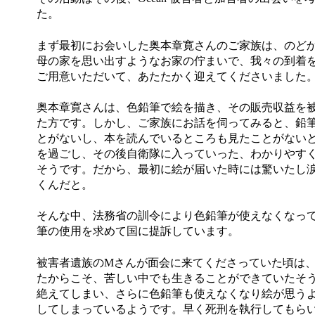
た。
まず最初にお会いした奥本章寛さんのご家族は、のど
母の家を思い出すようなお家の佇まいで、我々の到着
ご用意いただいて、あたたかく迎えてくださいました
奥本章寛さんは、色鉛筆で絵を描き、その販売収益を
た方です。しかし、ご家族にお話を伺ってみると、鉛
とがないし、本を読んでいるところも見たことがない
を過ごし、その後自衛隊に入っていった、わかりやす
そうです。だから、最初に絵が届いた時には驚いたし
くんだと。
そんな中、法務省の訓令により色鉛筆が使えなくなっ
筆の使用を求めて国に提訴しています。
被害者遺族の
M
さんが面会に来てくださっていた頃は
たからこそ、苦しい中でも生きることができていたそ
絶えてしまい、さらに色鉛筆も使えなくなり絵が思う
してしまっているようです。早く死刑を執行してもら