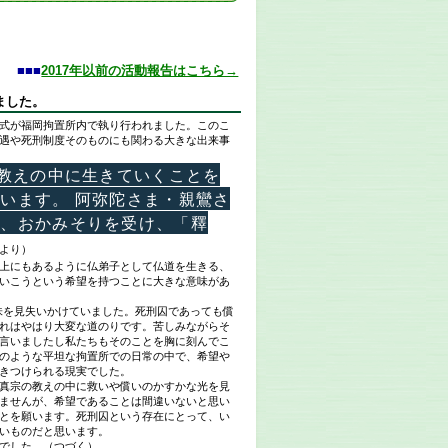
■■■
2017年以前の活動報告はこちら→
ました。
式が福岡拘置所内で執り行われました。このこ
遇や死刑制度そのものにも関わる大きな出来事
教えの中に生きていくことを
います。 阿弥陀さま・親鸞さ
し、おかみそりを受け、「釋
より）
上にもあるように仏弟子として仏道を生きる、
いこうという希望を持つことに大きな意味があ
味を見失いかけていました。死刑囚であっても償
れはやはり大変な道のりです。苦しみながらそ
言いましたし私たちもそのことを胸に刻んでこ
のような平坦な拘置所での日常の中で、希望や
きつけられる現実でした。
真宗の教えの中に救いや償いのかすかな光を見
ませんが、希望であることは間違いないと思い
とを願います。死刑囚という存在にとって、い
いものだと思います。
でした。（つづく）