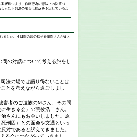
本案審理つまり、作画行為の憲法上の位置づ
もしも却下判決の場合は控訴を予定しているよ
れました。４日間の旅の様子を風間さんがまと
の間の対話について考える旅をし
、司法の場では語り得ないことは
なことを考えながら過ごしまし
被害者のご遺族の
M
さん、その間
共に生きる会）の荒牧浩二さん。
正治さんにもお会いしました。原
（死刑囚）との面会や文通といっ
に反対であると訴えてきました。
考える会につながっていきまし