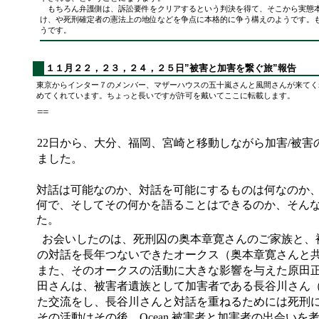
もちろん弁護側は、訴訟要件をクリアするという判決を得て、そこから実態
け、や死刑確定者の憲法上の地位などを争点に本格的に争う構えのようです。
うです。
１１月２２，２３，２４，２５日”被害と加害を繋ぐ旅”報告
東京からインター７のメンバー、マザーハウスの五十嵐さんと風間さんが来てく
めてくれています。ちょっと長いですが許可を戴いてここに転載します。
==
22
日から、大分、福岡、宮崎と移動しながら加害
/
被害
ました。
対話は可能なのか、対話を可能にするものは何なのか
何で、そしてその何かを語ることはできるのか、そん
た。
お会いしたのは、死刑囚の奥本章寛さんのご家族と、
の対話を長年つないできたオークス（奥本章寛さんと
また、そのオークスの活動に大きな影響を与えた原田
田さんは、被害者遺族として加害者である長谷川さん
た交流をし、長谷川さんと対話を重ねるためには死刑
その活動はその後、
Ocean
被害者と加害者の出会いを