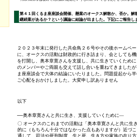
第４１回くるま座座談会開催、懸案のオークス解散か、否か。解
継続案があるか？という議論に結論が出ました。下記にご報告し
２０２３年末に発行した共命鳥２６号やその後ホームペー
に、オークスの活動は財政的に行き詰まり、会としても機
を打開し、奥本章寛さんを支援し、共に生きていくために
のメンバーやご両親も交えて話し合いを重ねてきましたが
ま座座談会で大体の結論にいたりました。問題提起から半
ご心配をおかけしました。大変申し訳ありません
以下
―
奥本章寛さんと共に生き、支援していくために―
〇 オークスのこれまでの活動は「奥本章寛さんと共に生
的に（もちろん十分ではなかった点もありますが）近づこ
通して、司法や死刑制度、生と死、生き方や家族の在り方