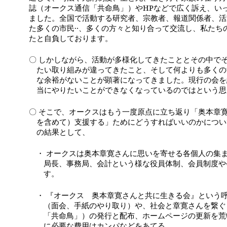
誌（
オークス通信「共命鳥」
）や
HP
などで広く訴え、い
ました。全国で活動する研究者、宗教者、報道関係者、活
た多くの市民‥、多くの方々と知り合って交流し、私たち
たと自負しております。
〇 しかしながら、活動が多様化してきたこととその中で
たい取り組みが違ってきたこと、そして何よりも多くの
な余裕がないことが顕著になってきました。現行の会を
当にやりたいことができなくなっているのではという思
〇 そこで、オークスはもう一度原点に立ち返り「奥本章
を含めて）支援する」ためにどうすればいいのかについ
の結果として、
・ オークスは奥本章寛さんに思いを寄せる各個人の集
局長、事務局、会計という様な役員体制、会員制度や
す。
・ 『オークス 奥本章寛さんと共に生きる会』という
（面会、手紙のやり取り）や、社会と章寛さんを繋ぐ
「共命鳥」）の発行と配布、ホームページの更新を荒
に必要な費用はカンパなどをあてる。