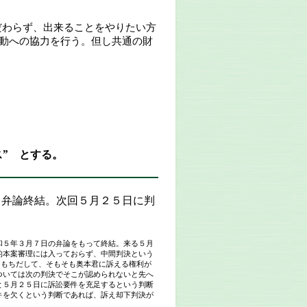
だわらず、出来ることをやりたい方
動への協力を行う。但し共
通の財
個人の
” とする。
て弁論終結。次回５月２５日に判
５年３月７日の弁論をもって終結。来る５月
的本案審理には入っておらず、中間判決という
をもちだして、そもそも奥本君に訴える権利が
ついては次の判決でそこが認められないと先へ
と５月２５日に訴訟要件を充足するという判断
件を欠くという判断であれば、訴え却下判決が