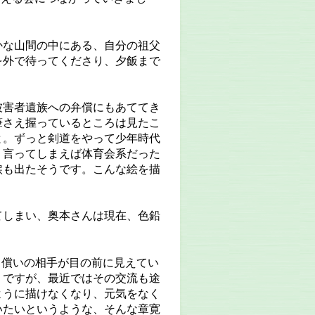
かな山間の中にある、自分の祖父
を外で待ってくださり、夕飯まで
。
被害者遺族への弁償にもあててき
筆さえ握っているところは見たこ
と。ずっと剣道をやって少年時代
く言ってしまえば体育会系だった
涙も出たそうです。こんな絵を描
てしまい、奥本さんは現在、色鉛
、償いの相手が目の前に見えてい
うですが、最近ではその交流も途
ように描けなくなり、元気をなく
いたいというような、そんな章寛