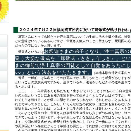
２０２４年７月２２日福岡拘置所内に於いて帰敬式が執り行われ
章寛さんにとって念願だった浄土真宗においての生前に法名を戴く儀式、帰敬
との意味はいろいろあるのですが、章寛さん個人のことに留まらず、死刑囚の処
だったのではないかと思います。
お釈迦さまの弟子となり、浄土真宗の
帰敬式というのは
誓う大切な儀式を「帰敬式（ききょうしき）」とい
まの御前で浄土真宗の門徒として自覚をあらたに
○○」という法名をいただきます。
（築地本願寺帰敬式案内文
普通、一般的には法名というのは死んでから戴くものという感覚がありますが
ということの決意表明ですから、生きている今、法名をいただきその道を生きて
ると思います。
ここ、一、二年章寛さんも私たちも＂生きる”ということそのものに方向や意
いの人生ということにある種の希望を持って生きようとしてきたはずですが、そ
れでも生き続けることが償いに繋がるのかもしれない、それしかないとある人は
れまでやってきました。しかし、いろんな状況の変化や、逆に何も変わらないか
意味を見いだせなければ、人はまともに生き続けることは難しいということを突
そのような現実の中、章寛さんは事件発生直後から少しずつ仏教を学び、浄土
てきていたように思います。今もそれはかすかな光以上のものではないかもしれ
ます。今回の帰敬式がその希望を確かな歩みにしていく第一歩になってくれるこ
や死刑囚という存在だからこそ希望は必要だし、それは償いに向けても欠かせな
今回の出来事は改めて死刑囚の処遇というものについても考えさせられるもの