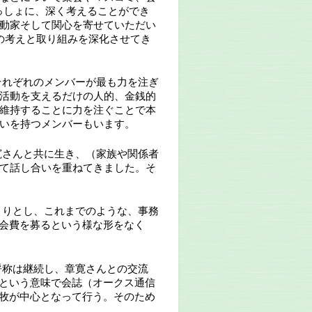
っしょに、深く考えることができ
動家そして関心を寄せていただい
の考えと取り組みを深化させてき
それぞれのメンバーが最も力を注ぎ
活動を支えるだけの人的、金銭的
維持することに力を注ぐことで本
いを持つメンバーもいます。
寛さんと共に生き、（家族や関係者
て話し合いを重ねてきました。そ
まりとし、これまでのような、事務
会費を募るという様な形をなく
呼称は継続し、章寛さんとの交流
という意味で会誌（オークス通信
牧が中心となって行う。そのため