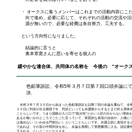
・ オークスに集うメンバーはこれまでの活動内容にこ
向で進め、必要に応じて、それぞれの活動の交流や活
源が無い
ので、必要な経費は各自努力、工夫する。
という方向性になりました。
結論的に言うと
奥本章寛さんに思いを寄せる
緩やかな連合体、共同体の名称を 今後の “オークス
色鉛筆訴訟、令和5年３月７日第７回口頭弁論に
決
。
令和３年７月３０日から始まった色鉛筆訴訟も以降７回の弁論を重ねて、令和
２５日に判決が出る模様です。判決といっても弁護側からするとまだ何も実体
ことらしいです。つまり国側が入り口で”処分性”とかいう訳の分からない理由
あるか無いかのところでごたごた言っていて、実質的な表現の自由や、人権に
は進めない（いわゆる門前払い）ということらしいです。弁護士的に表現する
であれば、その旨の中間判決を出し、弁論を再開して実態審理に入る。訴訟要
下される、ということになります。